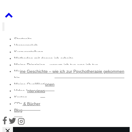
Startseite
Vorgespräch
Kurzvorstellung
Methoden mit denen ich arbeite
Meine Prinzipien – warum ich tue was ich tue
Meine Geschichte – wie ich zur Psychotherapie gekommen
bin
Meine Qualifikationen
Video-Interviews
Kosten
CDs & Bücher
Blog