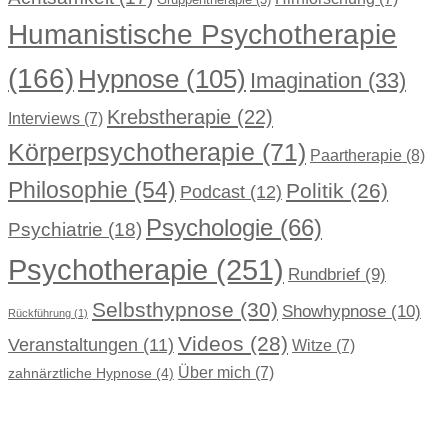
Humanistische Psychotherapie
(166)
Hypnose
(105)
Imagination
(33)
Krebstherapie
(22)
Interviews
(7)
Körperpsychotherapie
(71)
Paartherapie
(8)
Philosophie
(54)
Politik
(26)
Podcast
(12)
Psychologie
(66)
Psychiatrie
(18)
Psychotherapie
(251)
Rundbrief
(9)
Selbsthypnose
(30)
Showhypnose
(10)
Rückführung
(1)
Videos
(28)
Veranstaltungen
(11)
Witze
(7)
Über mich
(7)
zahnärztliche Hypnose
(4)