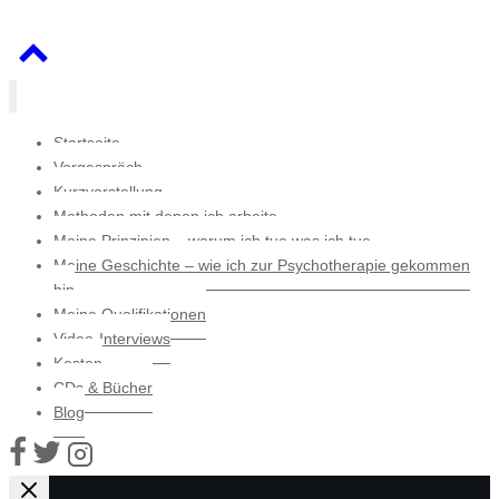
Startseite
Vorgespräch
Kurzvorstellung
Methoden mit denen ich arbeite
Meine Prinzipien – warum ich tue was ich tue
Meine Geschichte – wie ich zur Psychotherapie gekommen
bin
Meine Qualifikationen
Video-Interviews
Kosten
CDs & Bücher
Blog