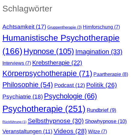
Schlagwörter
Achtsamkeit
(17)
Hirnforschung
(7)
Gruppentherapie
(3)
Humanistische Psychotherapie
(166)
Hypnose
(105)
Imagination
(33)
Krebstherapie
(22)
Interviews
(7)
Körperpsychotherapie
(71)
Paartherapie
(8)
Philosophie
(54)
Politik
(26)
Podcast
(12)
Psychologie
(66)
Psychiatrie
(18)
Psychotherapie
(251)
Rundbrief
(9)
Selbsthypnose
(30)
Showhypnose
(10)
Rückführung
(1)
Videos
(28)
Veranstaltungen
(11)
Witze
(7)