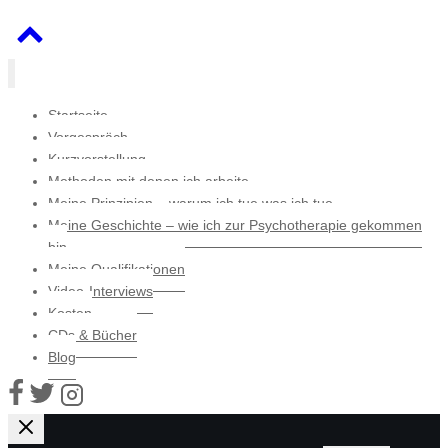
Startseite
Vorgespräch
Kurzvorstellung
Methoden mit denen ich arbeite
Meine Prinzipien – warum ich tue was ich tue
Meine Geschichte – wie ich zur Psychotherapie gekommen
bin
Meine Qualifikationen
Video-Interviews
Kosten
CDs & Bücher
Blog