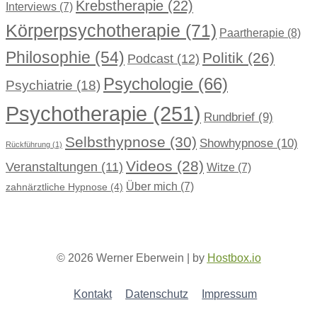
Krebstherapie
(22)
Interviews
(7)
Körperpsychotherapie
(71)
Paartherapie
(8)
Philosophie
(54)
Politik
(26)
Podcast
(12)
Psychologie
(66)
Psychiatrie
(18)
Psychotherapie
(251)
Rundbrief
(9)
Selbsthypnose
(30)
Showhypnose
(10)
Rückführung
(1)
Videos
(28)
Veranstaltungen
(11)
Witze
(7)
Über mich
(7)
zahnärztliche Hypnose
(4)
© 2026 Werner Eberwein | by
Hostbox.io
Kontakt
Datenschutz
Impressum