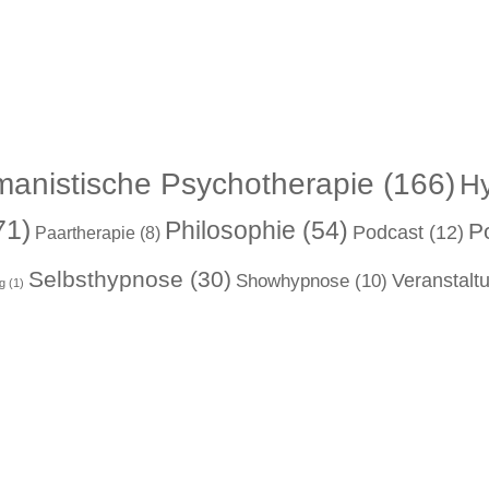
anistische Psychotherapie
(166)
H
71)
Philosophie
(54)
Po
Podcast
(12)
Paartherapie
(8)
Selbsthypnose
(30)
Showhypnose
(10)
Veranstalt
g
(1)