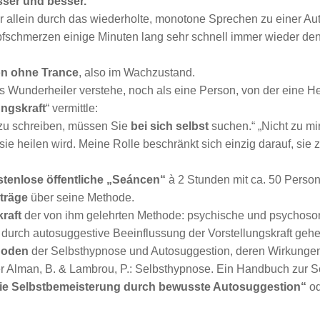
sser und besser.“
er allein durch das wiederholte, monotone Sprechen zu einer A
fschmerzen einige Minuten lang sehr schnell immer wieder den
n ohne Trance
, also im Wachzustand.
s Wunderheiler verstehe, noch als eine Person, von der eine Hei
ungskraft
“ vermittle:
r zu schreiben, müssen Sie
bei sich selbst
suchen.“ „Nicht zu mi
 sie heilen wird. Meine Rolle beschränkt sich einzig darauf, sie 
stenlose öffentliche „Seáncen“
à 2 Stunden mit ca. 50 Person
träge
über seine Methode.
kraft
der von ihm gelehrten Methode: psychische und psychoso
durch autosuggestive Beeinflussung der Vorstellungskraft gehe
thoden
der Selbsthypnose und Autosuggestion, deren Wirkungen g
 Alman, B. & Lambrou, P.: Selbsthypnose. Ein Handbuch zur Sel
ie Selbstbemeisterung durch bewusste Autosuggestion“
o