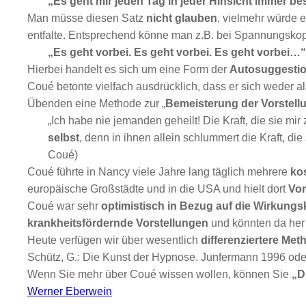
„Es geht mir jeden Tag in jeder Hinsicht immer be
Man müsse diesen Satz
nicht glauben
, vielmehr würde 
entfalte. Entsprechend könne man z.B. bei Spannungskop
„Es geht vorbei. Es geht vorbei. Es geht vorbei…“
Hierbei handelt es sich um eine Form der
Autosuggestio
Coué betonte vielfach ausdrücklich, dass er sich weder al
Übenden eine Methode zur „
Bemeisterung der Vorstell
„Ich habe nie jemanden geheilt! Die Kraft, die sie mi
selbst
, denn in ihnen allein schlummert die Kraft, die
Coué)
Coué führte in Nancy viele Jahre lang täglich mehrere
ko
europäische Großstädte und in die USA und hielt dort
Vor
Coué war sehr
optimistisch in Bezug auf die Wirkungs
krankheitsfördernde Vorstellungen
und könnten da her 
Heute verfügen wir über wesentlich
differenziertere Me
Schütz, G.: Die Kunst der Hypnose. Junfermann 1996 oder
Wenn Sie mehr über Coué wissen wollen, können Sie
„D
Werner Eberwein