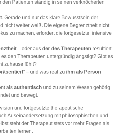
ch den Patienten ständig in seinen verknöcherten
t
. Gerade und nur das klare Bewusstsein der
 nicht weiter weiß. Die eigene Begrenztheit nicht
s zu machen, erfordert die fortgesetzte, intensive
nztheit
– oder aus
der des Therapeuten
resultiert.
 es den Therapeuten untergründig ängstigt? Gibt es
ht zuhause fühlt?
präsentiert
“ – und was real zu
ihm als Person
ent als
authentisch
und zu seinem Wesen gehörig
indet und bewegt.
ision und fortgesetzte therapeutische
 noch Auseinandersetzung mit philosophischen und
lbst steht der Therapeut stets vor mehr Fragen als
rbeiten lernen.