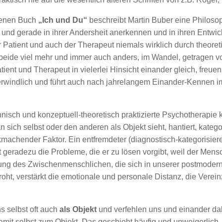
enenen Buch
„Ich und Du“
beschreibt Martin Buber eine Philoso
h und gerade in ihrer Andersheit anerkennen und in ihren Entw
 Patient und auch der Therapeut niemals wirklich durch theoret
 beide viel mehr und immer auch anders, im Wandel, getragen von
ent und Therapeut in vielerlei Hinsicht einander gleich, freuen
berwindlich und führt auch nach jahrelangem Einander-Kennen 
nisch und konzeptuell-theoretisch praktizierte Psychotherapie 
ich selbst oder den anderen als Objekt sieht, hantiert, kategori
machender Faktor. Ein entfremdeter (diagnostisch-kategorisier
geradezu die Probleme, die er zu lösen vorgibt, weil der Mensc
ng des Zwischenmenschlichen, die sich in unserer postmodern
oht, verstärkt die emotionale und personale Distanz, die Verei
 selbst oft auch
als Objekt
und verfehlen uns und einander da
 selbst zum Objekt. Das geschieht häufig und unweigerlich, g