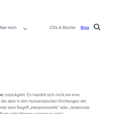
Über mich
CDs & Bücher
Blog
er
zurückgeht. Es handelt sich nicht um eine
 die aber in den humanistischen Richtungen der
ter dem Begriff „interpersonelle“ oder „relationale
 Perls oder Moreno verwiesen wird.)