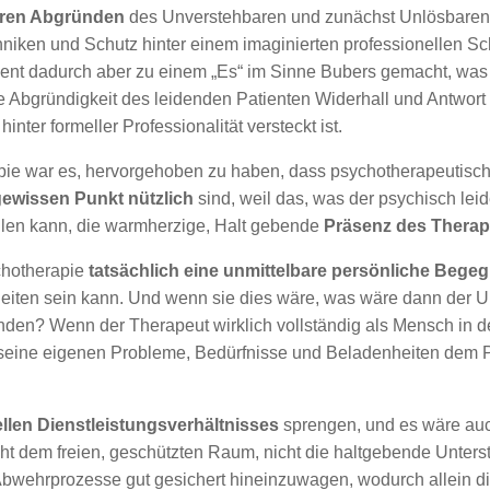
eren Abgründen
des Unverstehbaren und zunächst Unlösbaren kon
hniken und Schutz hinter einem imaginierten professionellen S
tient dadurch aber zu einem „Es“ im Sinne Bubers gemacht, was
 die Abgründigkeit des leidenden Patienten Widerhall und Antwor
inter formeller Professionalität versteckt ist.
rapie war es, hervorgehoben zu haben, dass psychotherapeutis
gewissen Punkt nützlich
sind, weil das, was der psychisch lei
ilen kann, die warmherzige, Halt gebende
Präsenz des Therap
ychotherapie
tatsächlich eine unmittelbare persönliche Bege
 Seiten sein kann. Und wenn sie dies wäre, was wäre dann der 
den? Wenn der Therapeut wirklich vollständig als Mensch in de
, seine eigenen Probleme, Bedürfnisse und Beladenheiten dem P
llen Dienstleistungsverhältnisses
sprengen, und es wäre auch
icht dem freien, geschützten Raum, nicht die haltgebende Unters
bwehrprozesse gut gesichert hineinzuwagen, wodurch allein di