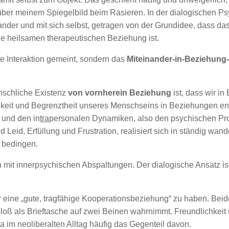
über meinem Spiegelbild beim Rasieren. In der dialogischen P
der und mit sich selbst, getragen von der Grundidee, dass d
e heilsamen therapeutischen Beziehung ist.
ale Interaktion gemeint, sondern das
Miteinander-in-Beziehung-
nschliche Existenz
von vornherein Beziehung
ist, dass wir i
igkeit und Begrenztheit unseres Menschseins in Beziehungen en
 und den in
tra
personalen Dynamiken, also den psychischen Pro
Leid, Erfüllung und Frustration, realisiert sich in ständig wa
m bedingen.
mit innerpsychischen Abspaltungen. Der dialogische Ansatz is
oder eine „gute, tragfähige Kooperationsbeziehung“ zu haben. Be
oß als Brieftasche auf zwei Beinen wahrnimmt. Freundlichkeit 
ja im neoliberalten Alltag häufig das Gegenteil davon.