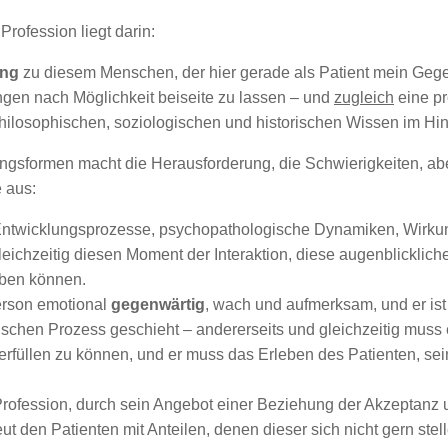
rofession liegt darin:
ung
zu diesem Menschen, der hier gerade als Patient mein Gegen
ungen nach Möglichkeit beiseite zu lassen – und
zugleich
eine pr
hilosophischen, soziologischen und historischen Wissen im Hin
ngsformen macht die Herausforderung, die Schwierigkeiten, ab
 aus:
Entwicklungsprozesse, psychopathologische Dynamiken, Wir
ichzeitig diesen Moment der Interaktion, diese augenblicklich
eben können.
erson emotional
gegenwärtig
, wach und aufmerksam, und er ist 
ischen Prozess geschieht – andererseits und gleichzeitig muss
erfüllen zu können, und er muss das Erleben des Patienten, sei
Profession, durch sein Angebot einer Beziehung der Akzeptanz
ut den Patienten mit Anteilen, denen dieser sich nicht gern ste