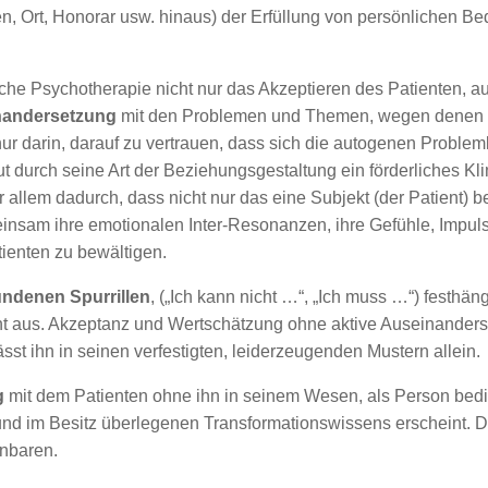
, Ort, Honorar usw. hinaus) der Erfüllung von persönlichen Be
che Psychotherapie nicht nur das Akzeptieren des Patienten, au
nandersetzung
mit den Problemen und Themen, wegen denen de
t nur darin, darauf zu vertrauen, dass sich die autogenen Prob
 durch seine Art der Beziehungsgestaltung ein förderliches Klim
 allem dadurch, dass nicht nur das eine Subjekt (der Patient)
einsam ihre emotionalen Inter-Resonanzen, ihre Gefühle, Impul
ienten zu bewältigen.
undenen Spurrillen
, („Ich kann nicht …“, „Ich muss …“) festhän
t aus. Akzeptanz und Wertschätzung ohne aktive Auseinandersetz
t ihn in seinen verfestigten, leiderzeugenden Mustern allein.
g
mit dem Patienten ohne ihn in seinem Wesen, als Person bedi
 und im Besitz überlegenen Transformationswissens erscheint. 
inbaren.