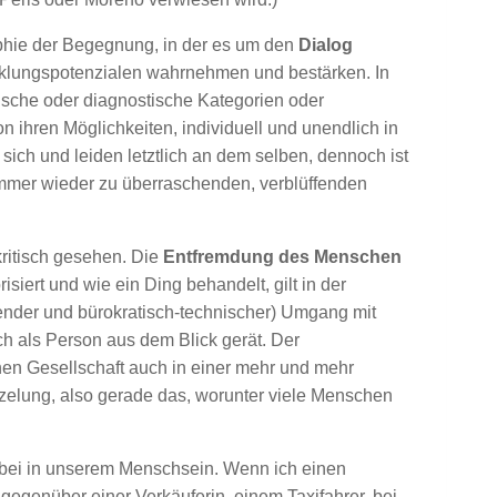
phie der Begegnung, in der es um den
Dialog
icklungspotenzialen wahrnehmen und bestärken. In
ische oder diagnostische Kategorien oder
 ihren Möglichkeiten, individuell und unendlich in
 sich und leiden letztlich an dem selben, dennoch ist
immer wieder zu überraschenden, verblüffenden
kritisch gesehen. Die
Entfremdung des Menschen
siert und wie ein Ding behandelt, gilt in der
ender und bürokratisch-technischer) Umgang mit
h als Person aus dem Blick gerät. Der
en Gesellschaft auch in einer mehr und mehr
nzelung, also gerade das, worunter viele Menschen
bei in unserem Menschsein. Wenn ich einen
egenüber einer Verkäuferin, einem Taxifahrer, bei