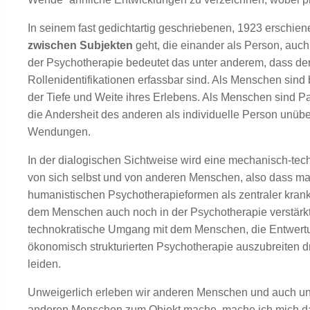
In seinem fast gedichtartig geschriebenen, 1923 erschi
zwischen Subjekten
geht, die einander als Person, auc
der Psychotherapie bedeutet das unter anderem, dass der
Rollenidentifikationen erfassbar sind. Als Menschen sind
der Tiefe und Weite ihres Erlebens. Als Menschen sind Pati
die Andersheit des anderen als individuelle Person unü
Wendungen.
In der dialogischen Sichtweise wird eine mechanisch-tech
von sich selbst und von anderen Menschen, also dass man s
humanistischen Psychotherapieformen als zentraler krank
dem Menschen auch noch in der Psychotherapie verstärkt 
technokratische Umgang mit dem Menschen, die Entwertu
ökonomisch strukturierten Psychotherapie auszubreiten dr
leiden.
Unweigerlich erleben wir anderen Menschen und auch uns
anderen Menschen zum Objekt mache, mache ich mich damit