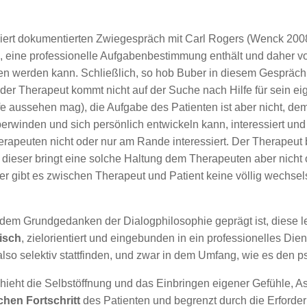
lliert dokumentierten Zwiegespräch mit Carl Rogers (Wenck 200
, eine professionelle Aufgabenbestimmung enthält und daher v
n werden kann. Schließlich, so hob Buber in diesem Gespräch h
r Therapeut kommt nicht auf der Suche nach Hilfe für sein eig
e aussehen mag), die Aufgabe des Patienten ist aber nicht, dem
rwinden und sich persönlich entwickeln kann, interessiert und 
rapeuten nicht oder nur am Rande interessiert. Der Therapeut
ieser bringt eine solche Haltung dem Therapeuten aber nicht o
er gibt es zwischen Therapeut und Patient keine völlig wechselse
m Grundgedanken der Dialogphilosophie geprägt ist, diese letz
isch
, zielorientiert und eingebunden in ein professionelles Die
lso selektiv stattfinden, und zwar in dem Umfang, wie es den 
hieht die Selbstöffnung und das Einbringen eigener Gefühle, A
chen Fortschritt
des Patienten und begrenzt durch die Erforde