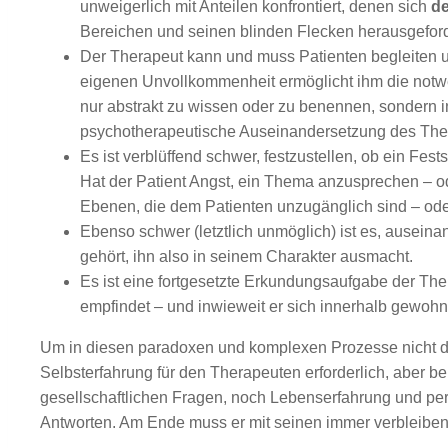
unweigerlich mit Anteilen konfrontiert, denen sich
d
Bereichen und seinen blinden Flecken herausgeford
Der Therapeut kann und muss Patienten begleiten u
eigenen Unvollkommenheit ermöglicht ihm die notwend
nur abstrakt zu wissen oder zu benennen, sondern in
psychotherapeutische Auseinandersetzung des Thera
Es ist verblüffend schwer, festzustellen, ob ein Fes
Hat der Patient Angst, ein Thema anzusprechen – od
Ebenen, die dem Patienten unzugänglich sind – oder
Ebenso schwer (letztlich unmöglich) ist es, auseina
gehört, ihn also in seinem Charakter ausmacht.
Es ist eine fortgesetzte Erkundungsaufgabe der The
empfindet – und inwieweit er sich innerhalb gewohn
Um in diesen paradoxen und komplexen Prozesse nicht den
Selbsterfahrung für den Therapeuten erforderlich, aber 
gesellschaftlichen Fragen, noch Lebenserfahrung und persö
Antworten. Am Ende muss er mit seinen immer verbleibe