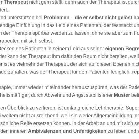
er Therapeut
nicht gern stellt, denn auch der Therapeut ist dur
ert.
nd unterstützen bei
Problemen – die er selbst nicht gelöst ha
ige Einfühlung in das Leid eines Patienten, der feststeckt und
 der Therapie spürbar werden zu lassen, ohne sie aber zum Foku
peuten mit sich selbst.
tstecken des Patienten in seinem Leid aus seiner
eigenen Begre
er kann der Therapeut ihm dafür den Raum nicht bereiten, weil
 ist es vielmehr der Therapeut, der sich auf diesen Ebenen nic
nderzuhalten, was der Therapeut für den Patienten lediglich „
re
rapie, immer wieder miteinander herauszuspüren, was der Pati
heitsmäßiger, durch Abwehr und Angst stabilisierter
Muster
bef
 Überblick zu verlieren, ist umfangreiche Lehrtherapie, Superv
bei weitem nicht ausreichend, weil sie weder Allgemeinbildung,
nliche Reife ersetzen können. In der Arbeit an und mit sich se
nden inneren
Ambivalenzen und Unfertigkeiten
zu leben und a