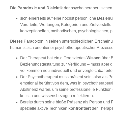
Die
Paradoxie und Dialektik
der psychotherapeutischen P
sich
einerseits
auf eine höchst persönliche
Bezieh
Vorurteile, Wertungen, Kategorien und Zielvorstell
konzeptionellen, methodischen, psychologischen, p
Dieses Paradoxon in seinen unterschiedlichen Erscheinu
humanistisch orientierter psychotherapeutischer Prozesse
Der Therapeut hat ein differenziertes
Wissen
über 
Beziehungsgestaltung zur Verfügung – muss aber gle
vollkommen neu individuell und unvergleichbar erl
Der Psychotherapeut muss präsent sein, also als P
emotional berührt von dem, was in psychotherapeut
Abstinenz waren, um seine professionelle Funktion 
kritisch und wissensbezogen reflektieren.
Bereits durch seine bloße Präsenz als Person und 
spezielle aktive Techniken
konfrontiert
der Therape