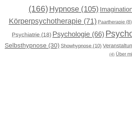
(166)
Hypnose
(105)
Imaginatio
Körperpsychotherapie
(71)
Paartherapie
(8)
Psycho
Psychologie
(66)
Psychiatrie
(18)
Selbsthypnose
(30)
Showhypnose
(10)
Veranstaltu
Über m
(4)