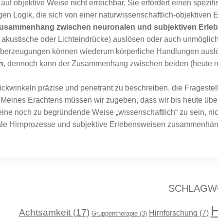
auf objektive Weise nicht erreichbar. Sie erfordert einen spezi
en Logik, die sich von einer naturwissenschaftlich-objektiven E
usammenhang zwischen neuronalen und subjektiven Erleb
. akustische oder Lichteindrücke) auslösen oder auch unmöglic
berzeugungen können wiederum körperliche Handlungen auslös
n
, dennoch kann der Zusammenhang zwischen beiden (heute noch)
ickwinkeln präzise und penetrant zu beschreiben, die Frages
. Meines Erachtens müssen wir zugeben, dass wir bis heute übe
eine noch zu begründende Weise „wissenschaftlich“ zu sein, nic
nale Hirnprozesse und subjektive Erlebensweisen zusammenhä
SCHLAGW
H
Achtsamkeit
(17)
Hirnforschung
(7)
Gruppentherapie
(3)