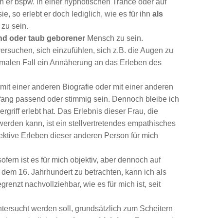
n er bspw. in einer hypnotischen Trance oder auf
e, so erlebt er doch lediglich, wie es für ihn
als
 zu sein.
ind oder taub geborener
Mensch zu sein.
ersuchen, sich einzufühlen, sich z.B. die Augen zu
ptimalen Fall ein Annäherung an das Erleben des
mit einer anderen Biografie oder mit einer anderen
mfang passend oder stimmig sein. Dennoch bleibe ich
rgriff erlebt hat. Das Erlebnis dieser Frau, die
erden kann, ist ein stellvertretendes empathisches
ektive Erleben dieser anderen Person für mich
ofern ist es für mich objektiv, aber dennoch auf
 dem 16. Jahrhundert zu betrachten, kann ich als
nzt nachvollziehbar, wie es für mich ist, seit
ntersucht werden soll, grundsätzlich zum Scheitern