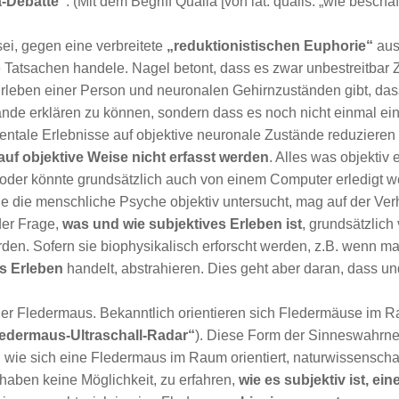
a-Debatte“
. (Mit dem Begriff Qualia [von lat. qualis: „wie besch
sei, gegen eine verbreitete
„reduktionistischen Euphorie“
aus,
che Tatsachen handele. Nagel betont, dass es zwar unbestreitb
eben einer Person und neuronalen Gehirnzuständen gibt, dass 
nde erklären zu können, sondern dass es noch nicht einmal eine
ntale Erlebnisse auf objektive neuronale Zustände reduzieren
auf objektive Weise nicht erfasst werden
. Alles was objektiv 
der könnte grundsätzlich auch von einem Computer erledigt wer
ie die menschliche Psyche objektiv untersucht, mag auf der V
der Frage,
was und wie subjektives Erleben ist
, grundsätzlich
den. Sofern sie biophysikalisch erforscht werden, z.B. wenn ma
s Erleben
handelt, abstrahieren. Dies geht aber daran, dass un
er Fledermaus. Bekanntlich orientieren sich Fledermäuse im R
ledermaus-Ultraschall-Radar“
). Diese Form der Sinneswahrne
 wie sich eine Fledermaus im Raum orientiert, naturwissenschaf
r haben keine Möglichkeit, zu erfahren,
wie es subjektiv ist, ei