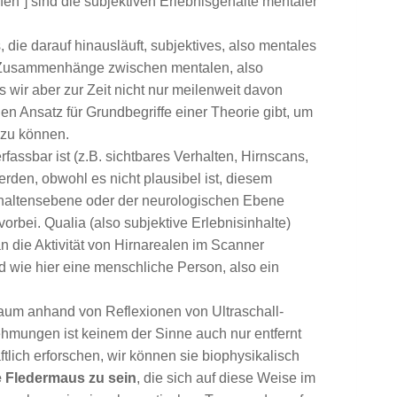
affen“] sind die subjektiven Erlebnisgehalte mentaler
 die darauf hinausläuft, subjektives, also mentales
ar Zusammenhänge zwischen mentalen, also
wir aber zur Zeit nicht nur meilenweit davon
n Ansatz für Grundbegriffe einer Theorie gibt, um
 zu können.
erfassbar ist (z.B. sichtbares Verhalten, Hirnscans,
den, obwohl es nicht plausibel ist, diesem
erhaltensebene oder der neurologischen Ebene
 vorbei. Qualia (also subjektive Erlebnisinhalte)
n die Aktivität von Hirnarealen im Scanner
d wie hier eine menschliche Person, also ein
aum anhand von Reflexionen von Ultraschall-
hmungen ist keinem der Sinne auch nur entfernt
tlich erforschen, wir können sie biophysikalisch
ne Fledermaus zu sein
, die sich auf diese Weise im