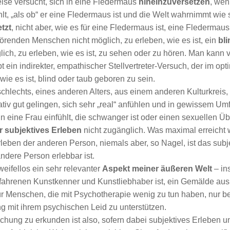
ise versucht, sich in eine Fledermaus
hineinzuversetzen
, wen
lt, „als ob“ er eine Fledermaus ist und die Welt wahrnimmt wie si
tzt
, nicht aber, wie es für eine Fledermaus ist, eine Fledermaus
örenden Menschen nicht möglich, zu erleben, wie es ist, ein
bl
ich, zu erleben, wie es ist, zu sehen oder zu hören. Man kann v
t ein indirekter, empathischer Stellvertreter-Versuch, der im o
wie es ist, blind oder taub geboren zu sein.
hlechts, eines anderen Alters, aus einem anderen Kulturkreis, 
ativ gut gelingen, sich sehr „real“ anfühlen und in gewissem U
 in eine Frau einfühlt, die schwanger ist oder einen sexuellen Übe
hr subjektives Erleben
nicht zugänglich. Was maximal erreicht w
eben der anderen Person, niemals aber, so Nagel, ist das subj
ndere Person erlebbar ist.
eifellos ein sehr relevanter
Aspekt meiner äußeren Welt
– ins
erfahrenen Kunstkenner und Kunstliebhaber ist, ein Gemälde aus
 Menschen, die mit Psychotherapie wenig zu tun haben, nur begre
g mit ihrem psychischen Leid zu unterstützen.
chung zu erkunden ist also, sofern dabei subjektives Erleben u