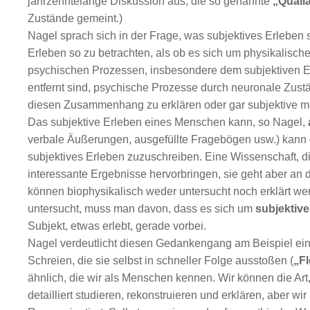
jahrzehntelange Diskussion aus, die so genannte
„Quali
Zustände gemeint.)
Nagel sprach sich in der Frage, was subjektives Erleben 
Erleben so zu betrachten, als ob es sich um physikalis
psychischen Prozessen, insbesondere dem subjektiven Erl
entfernt sind, psychische Prozesse durch neuronale Zustä
diesen Zusammenhang zu erklären oder gar subjektive me
Das subjektive Erleben eines Menschen kann, so Nagel,
verbale Äußerungen, ausgefüllte Fragebögen usw.) kann o
subjektives Erleben zuzuschreiben. Eine Wissenschaft, d
interessante Ergebnisse hervorbringen, sie geht aber an 
können biophysikalisch weder untersucht noch erklärt wer
untersucht, muss man davon, dass es sich um
subjektive
Subjekt, etwas erlebt, gerade vorbei.
Nagel verdeutlicht diesen Gedankengang am Beispiel ein
Schreien, die sie selbst in schneller Folge ausstoßen (
„F
ähnlich, die wir als Menschen kennen. Wir können die Art,
detailliert studieren, rekonstruieren und erklären, aber wi