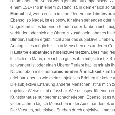
Raum orientiert. Selbst wenn jemand auf empathische We
einem LSD-Trip in einem Zustand ist, in dem er sich so füh
Mensch
ist, wenn er sich in eine Fledermaus
hineinverse
Ebenso, so Nagel, ist es bspw. für einen sehenden oder h
Umgekehrt ist es für einen Blinden oder Tauben nicht mögl
verbinden oder sich die Ohren zuzustöpseln, aber es bleib
Blinden/Tauben ergibt, nicht aber das subjektive Erleben, 
Analog ist es möglich, sich in Menschen des anderen Gesc
Hautfarbe
empathisch hineinzuversetzen.
Dies mag rel
letztlich ein Mann, der sich so gut es ihm möglich ist, z.B.
schwanger ist oder einen Übergriff erlebt hat, ist mir
als i
Nacherleben mit einer
zureichenden Ähnlichkeit
zum Erl
erlebbar, ebenso wie mein subjektives Erleben für keine a
Die subjektive Erfahrung anderer Menschen ist für mich zw
objektive Weise nicht erfassbar. Wie es bspw. für einen 
Kunstbanause nur begrenzt nacherleben. Ebenso ist es für
vielen Jahren täglich Menschen in der Auseinandersetzun
Der Versuch, subjektives Erleben durch objektive Untersu