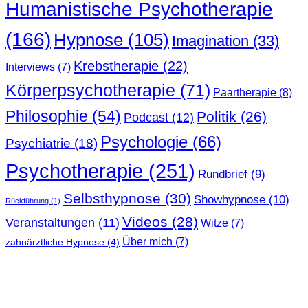
Humanistische Psychotherapie
(166)
Hypnose
(105)
Imagination
(33)
Krebstherapie
(22)
Interviews
(7)
Körperpsychotherapie
(71)
Paartherapie
(8)
Philosophie
(54)
Politik
(26)
Podcast
(12)
Psychologie
(66)
Psychiatrie
(18)
Psychotherapie
(251)
Rundbrief
(9)
Selbsthypnose
(30)
Showhypnose
(10)
Rückführung
(1)
Videos
(28)
Veranstaltungen
(11)
Witze
(7)
Über mich
(7)
zahnärztliche Hypnose
(4)